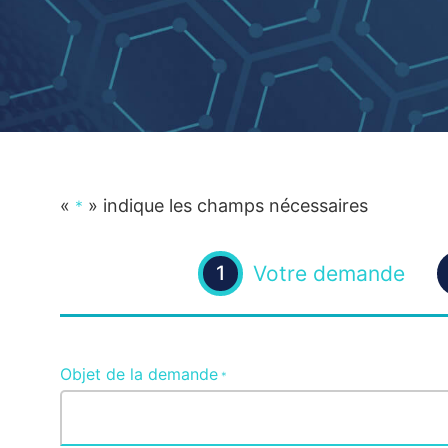
«
» indique les champs nécessaires
*
Votre demande
1
Objet de la demande
*